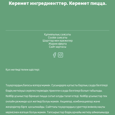
Керемет ингредиенттер. Керемет пицца.
Құпиялылық саясаты
Cookie саясаты
Шарттар мен ережелер
Жария оферта
Сайт картасы
Қол жетімді төлем әдістері:
Тауарлардың бағасы өзгеруі мүмкін. Сусындарға қатысты барлық сауда белгілері
біздің жеткізуші серіктестеріміздің тіркелген сауда белгілері болып табылады.
Кейбір ұсыныстар бірнеше пицца сатып алуды талап етеді. Кейбір ұсыныстар тек
онлайн режимде қол жетімді болуы мүмкін. Акциялар, комбинациялар және
жеңілдіктер бірге қосылмайды. Сайттағы тауарлардың суреттері өнімнің нақты
көрінісінен өзгеше болуы мүмкін. Тапсырыстар біздің арнайы жеткізу аймағымызда