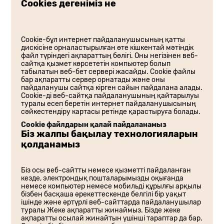
Cookies дегеніміз не
Cookie-бұл интернет пайдаланушысының қатты
дискісіне орналастырылған өте кішкентай мәтіндік
файл түріндегі ақпараттың бөлігі. Оны негізінен веб-
сайтқа қызмет көрсететін компьютер болып
табылатын веб-бет сервері жасайды. Cookie файлы
бар ақпаратты сервер орнатады және оны
пайдаланушы сайтқа кірген сайын пайдалана алады.
Cookie-ді веб-сайтқа пайдаланушының қайтарылуы
туралы есеп беретін интернет пайдаланушысының
сәйкестендіру картасы ретінде қарастыруға болады.
Cookie файлдарын қалай пайдаланамыз
Біз жалпы бақылау технологияларын
қолданамыз
Біз осы веб-сайтты немесе қызметті пайдаланған
кезде, электрондық пошталарымызды оқығанда
немесе компьютер немесе мобильді құрылғы арқылы
бізбен басқаша әрекеттескенде белгілі бір уақыт
ішінде және әртүрлі веб-сайттарда пайдаланушылар
туралы Жеке ақпаратты жинаймыз. Бізде жеке
ақпаратты осылай жинайтын үшінші тараптар да бар.