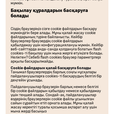
мүмкін.
Бақылау құралдарын басқаруға
болады
Сіздің браузеріңіз сізге cookie файлдарын басқару
мүмкіндігін бере алады. Мұны қалай жасау cookie
файлдарының түріне байланысты. Кейбір
браузерлер браузердің cookie файлдарын
қабылдамау үшін конфигурациялануы мүмкін. Кейбір
веб-сайттарда анда-санда қолдануға болатын flash
cookies-ті бақылау үшін мына жерге өтуіңізге болады.
Неліктен? Себебі flash cookies браузер параметрлері
арқылы басқарылмайды.
Cookie файлдарын қалай басқаруға болады
Танымал браузерлердің барлық соңғы нұсқалары
пайдаланушыларға cookies-ті басқарудың белгілі бір
деңгейін ұсынады.
Пайдаланушылар браузерін барлық немесе белгілі
бір cookie файлдарын қабылдау немесе қабылдамау
үшін теңшей алады. Сондай-ақ, пайдаланушылар
өздерінің браузерлерін cookie файлы ұсынылған
сайын сұрайтын етіп орната алады. Мұны қалай
жасау керектігі туралы қосымша ақпарат алу үшін
мына жерді басыңыз