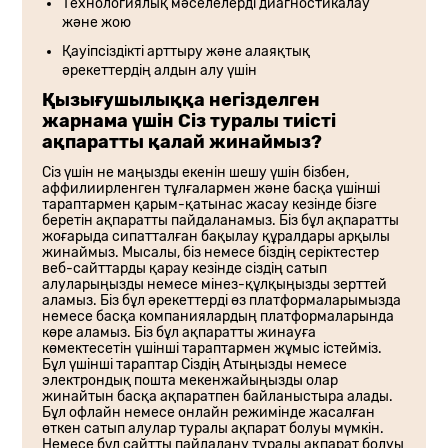
Технологиялық мәселелерді диагностикалау
және жою
Қауіпсіздікті арттыру және алаяқтық
әрекеттердің алдын алу үшін
Қызығушылыққа негізделген
жарнама үшін Сіз туралы тиісті
ақпаратты қалай жинаймыз?
Сіз үшін не маңызды екенін шешу үшін бізбен,
аффилиирленген тұлғалармен және басқа үшінші
тараптармен қарым-қатынас жасау кезінде бізге
беретін ақпаратты пайдаланамыз. Біз бұл ақпаратты
жоғарыда сипатталған бақылау құралдары арқылы
жинаймыз. Мысалы, біз немесе біздің серіктестер
веб-сайттарды қарау кезінде сіздің сатып
алуларыңызды немесе мінез-құлқыңызды зерттей
аламыз. Біз бұл әрекеттерді өз платформаларымызда
немесе басқа компаниялардың платформаларында
көре аламыз. Біз бұл ақпаратты жинауға
көмектесетін үшінші тараптармен жұмыс істейміз.
Бұл үшінші тараптар Сіздің Атыңызды немесе
электрондық пошта мекенжайыңызды олар
жинайтын басқа ақпаратпен байланыстыра алады.
Бұл офлайн немесе онлайн режимінде жасалған
өткен сатып алулар туралы ақпарат болуы мүмкін.
Немесе бұл сайтты пайдалану туралы ақпарат болуы