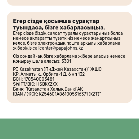
Егер сізде қосымша сұрақтар
туындаса, бізге хабарласыңыз.
Егер сізде біздің саясат туралы сұрақтарыңыз болса
немесе ақпаратты түзеткіңіз немесе жаңартқыңыз
келсе, бізге электрондық пошта арқылы хабарлама
жіберіңіз
callcenter@papajohns.kz
Сіз сондай-ақ бізге хабарлама жібере аласыз немесе
қоңырау шала аласыз: 3301
PJ Kazakhstan (ПиДжей Казахстан)" ЖШС
ҚР, Алматы қ., Орбита-1 Д. 6 нп 132
БСН: 170540003481
SWIFT/BIC: HSBKKZKX
Банк: "Қазақстан Халық Банкі"АҚ
IBAN / ЖСК: KZ54601А861005316371 (KZT)"