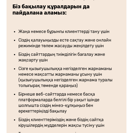
Біз бақылау құралдарын да
пайдалана аламыз:
Жаңа немесе бұрынғы клиенттерді тану үшін
Сіздің қалауыңызды есте сақтау және онлайн
режимінде төлем жасауды жеңілдету үшін
Біздің сайттардың тиімділігін бағалау және
жақсарту үшін
Сізге қызығушылыққа негізделген жарнаманы
немесе мақсатты жарнаманы ұсыну үшін
(қызығушылыққа негізделген жарнама туралы
толығырақ төменде қараңыз)
Бірнеше веб-сайттарда немесе басқа
платформаларда белгілі бір уақыт ішінде
шолғышта сіздің мінез-құлқыңыз бен
әрекеттеріңізді бақылау
Біздің клиенттеріміздің және біздің сайтқа
кірушілердің мүдделерін жақсы түсіну үшін