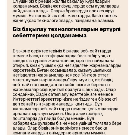
Ол үшін біз бірнеше жалпы бақылау құралдарын
қолданамыз. Біздің жеткізушілер де осы құралдарды
пайдалана алады. Оларға браузердің cookies кіруі
мүмкін. Біз сондай-ақ веб-маяктарды, flash cookies
және ұқсас технологияларды пайдалана аламыз.
Біз бақылау технологияларын әртүрлі
себептермен қолданамыз
Біз және серіктестеріміз бірнеше веб-сайттарда
немесе басқа платформаларда белгілі бір уақыт
ішінде сіз туралы жиналған ақпаратты пайдалана
отырып, қызығушылыққа негізделген жарнамаларды
көрсетеміз. Бұған қосымшалар, қызығушылыққа
негізделген жарнамалар немесе "Интернеттегі
мінез-құлық жарнамалары"кіруі мүмкін, сіз біздің
веб-сайттан шыққаннан кейін сізге жіберілетін
жарнамалар сізді қайтып оралуға шақырады. Олар
сондай-ақ Сіздің сатып алу әдеттеріңізге немесе
Интернеттегі әрекеттеріңізге негізделген біз өзекті
деп санайтын жарнамаларды қамтиды. Бұл
жарнамалар веб-сайттарда немесе қосымшаларда
орналастырылуы мүмкін. Олар электрондық
пошталарда да пайда болуы мүмкін. Бұл
хабарландыруларды біз немесе үшінші тұлғалар бере
алады. Олар біздің өнімдерімізге немесе басқа
компаниялардың өнімдеріне арналуы мүмкін.