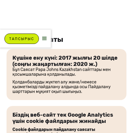
Cookie саясаты
ТАПСЫРЫС
Күшіне ену күні: 2017 жылғы 20 шілде
(соңғы жаңартылған: 2020 ж.)
Бұл Саясат Papa Johns Kazakhstan сайттары мен
қосымшаларына қолданылады.
Қолданбаларды жүктеп алу және/немесе
қызметімізді пайдалану алдында осы Пайдалану
шарттарын мұқият оқып шығыңыз.
Біздің веб-сайт тек Google Analytics
үшін cookie файлдарын жинайды
Cookie файлдарын пайдалану саясаты